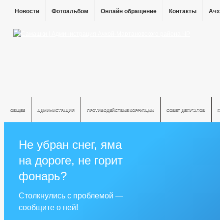
Новости
Фотоальбом
Онлайн обращение
Контакты
Ачх
ОБЩЕЕ
АДМИНИСТРАЦИЯ
ПРОТИВОДЕЙСТВИЕ КОРРУПЦИИ
СОВЕТ ДЕПУТАТОВ
Не убран снег, яма
на дороге, не горит
фонарь?
Столкнулись с проблемой —
сообщите о ней!