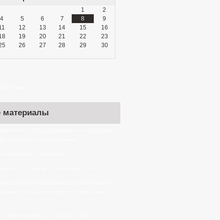
1
2
4
5
6
7
8
9
11
12
13
14
15
16
18
19
20
21
22
23
25
26
27
28
29
30
 материалы
зоваться «Госуслуги Дом» — подборка
 функционале приложения
ти порядок в подъезде
рковка во дворе: возможно ли это
 числа нужно оплачивать квитанции за
рале и когда в силу вступят новые
но: мошенники рассылают СМС о