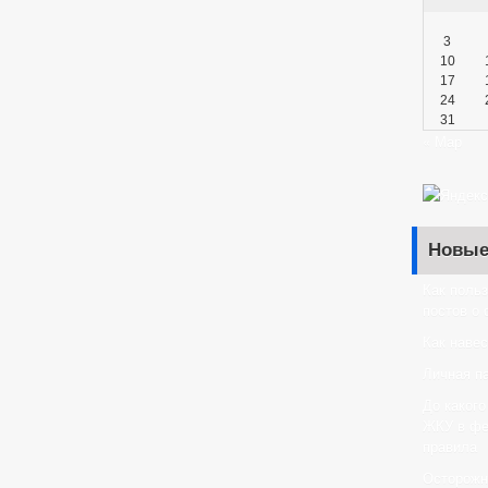
3
10
17
24
31
« Мар
Новые
Как поль
постов о
Как навес
Личная па
До какого
ЖКУ в фев
правила
️Осторож