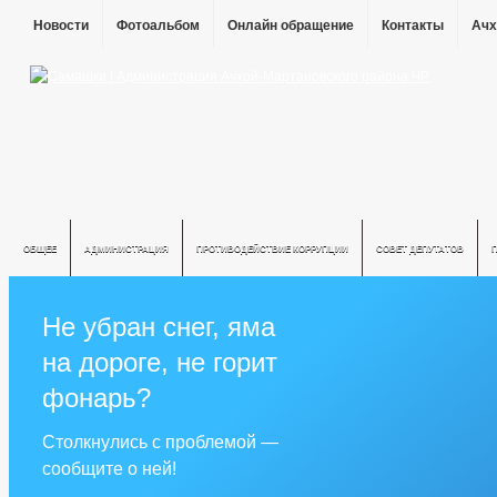
Новости
Фотоальбом
Онлайн обращение
Контакты
Ачх
ОБЩЕЕ
АДМИНИСТРАЦИЯ
ПРОТИВОДЕЙСТВИЕ КОРРУПЦИИ
СОВЕТ ДЕПУТАТОВ
Не убран снег, яма
на дороге, не горит
фонарь?
Столкнулись с проблемой —
сообщите о ней!