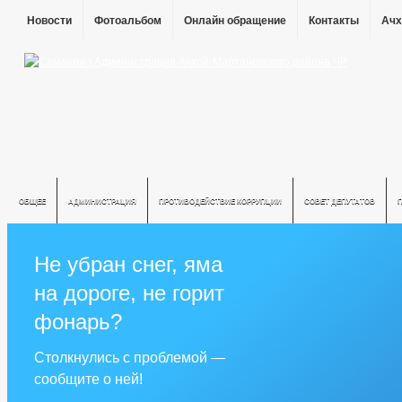
Новости
Фотоальбом
Онлайн обращение
Контакты
Ачх
ОБЩЕЕ
АДМИНИСТРАЦИЯ
ПРОТИВОДЕЙСТВИЕ КОРРУПЦИИ
СОВЕТ ДЕПУТАТОВ
Не убран снег, яма
на дороге, не горит
фонарь?
Столкнулись с проблемой —
сообщите о ней!