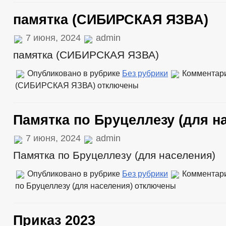
памятка (СИБИРСКАЯ ЯЗВА)
7 июня, 2024
admin
памятка (СИБИРСКАЯ ЯЗВА)
Опубликовано в рубрике
Без рубрики
Комментар
(СИБИРСКАЯ ЯЗВА)
отключены
Памятка по Бруцеллезу (для н
7 июня, 2024
admin
Памятка по Бруцеллезу (для населения)
Опубликовано в рубрике
Без рубрики
Комментар
по Бруцеллезу (для населения)
отключены
Приказ 2023