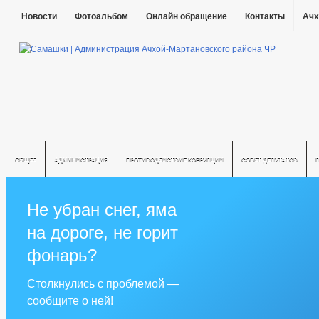
Новости
Фотоальбом
Онлайн обращение
Контакты
Ачх
ОБЩЕЕ
АДМИНИСТРАЦИЯ
ПРОТИВОДЕЙСТВИЕ КОРРУПЦИИ
СОВЕТ ДЕПУТАТОВ
Не убран снег, яма
на дороге, не горит
фонарь?
Столкнулись с проблемой —
сообщите о ней!